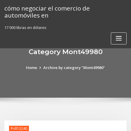
Skip
cómo negociar el comercio de
to
automóviles en
content
17 000 libras en dólares
Category Mont49980
Home
Archive by category "Mont49980"
Prill13240