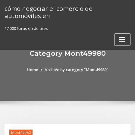
Skip
cómo negociar el comercio de
to
automóviles en
content
17 000 libras en dólares
Category Mont49980
Home
Archive by category "Mont49980"
Mont49980